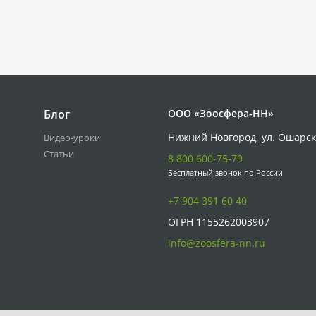
Блог
ООО «Зоосфера-НН»
Нижний Новгород, ул. Ошарск
Видео-уроки
Статьи
8 800 600-75-79
Бесплатный звонок по России
+7 904 391 60 40
ОГРН 1155262003907
info@zoosfera-nn.ru