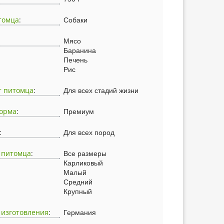
томца
:
Собаки
Мясо
Баранина
Печень
Рис
т питомца
:
Для всех стадий жизни
корма
:
Премиум
:
Для всех пород
 питомца
:
Все размеры
Карликовый
Малый
Средний
Крупный
 изготовления
:
Германия