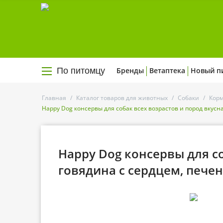
По питомцу
Бренды
Ветаптека
Новый п
Главная
/
Каталог товаров для животных
/
Собаки
/
Корм
Happy Dog консервы для собак всех возрастов и пород вкусн
Happy Dog консервы для со
говядина с сердцем, пече