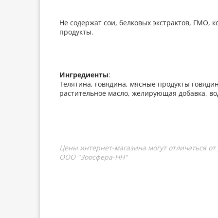
Не содержат сои, белковых экстрактов, ГМО, 
продукты.
Ингредиенты
:
Телятина, говядина, мясные продукты говядины
растительное масло, желирующая добавка, в
Цены интернет-магазина могут отличаться от
ООО "Зоосфера-НН"