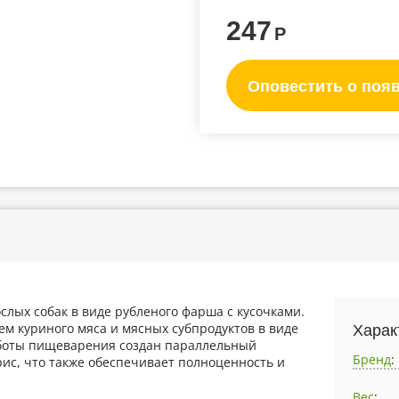
247
Р
Оповестить о поя
лых собак в виде рубленого фарша с кусочками.
ем куриного мяса и мясных субпродуктов в виде
Харак
аботы пищеварения создан параллельный
Бренд
:
рис, что также обеспечивает полноценность и
Вес
: