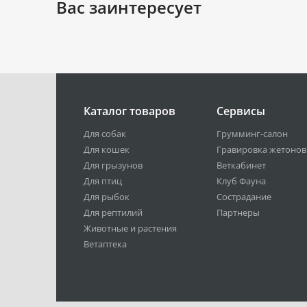
Вас заинтересует
Каталог товаров
Сервисы
Для собак
Грумминг-салон
Для кошек
Гравировка жетонов
Для грызунов
Веткабинет
Для птиц
Клуб Фауна
Для рыбок
Сострадание
Для рептилий
Партнеры
Животные и растения
Ветаптека