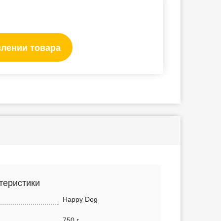
влении товара
теристики
Happy Dog
750 г