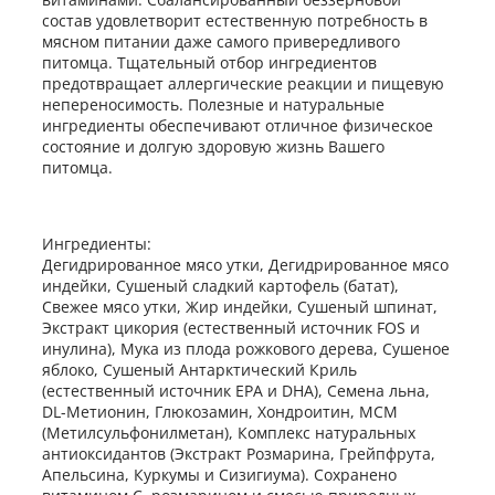
состав удовлетворит естественную потребность в
мясном питании даже самого привередливого
питомца. Тщательный отбор ингредиентов
предотвращает аллергические реакции и пищевую
непереносимость. Полезные и натуральные
ингредиенты обеспечивают отличное физическое
состояние и долгую здоровую жизнь Вашего
питомца.
Ингредиенты:
Дегидрированное мясо утки, Дегидрированное мясо
индейки, Сушеный сладкий картофель (батат),
Свежее мясо утки, Жир индейки, Сушеный шпинат,
Экстракт цикория (естественный источник FOS и
инулина), Мука из плода рожкового дерева, Сушеное
яблоко, Сушеный Антарктический Криль
(естественный источник EPA и DHA), Семена льна,
DL-Метионин, Глюкозамин, Хондроитин, МСМ
(Метилсульфонилметан), Комплекс натуральных
антиоксидантов (Экстракт Розмарина, Грейпфрута,
Апельсина, Куркумы и Сизигиума). Сохранено