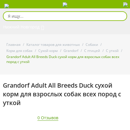
Нижний Новгород
Главная
/
Каталог товаров для животных
/
Собаки
/
Корм для собак
/
Сухой корм
/
Grandorf
/
С птицей
/
С уткой
/
Grandorf Adult All Breeds Duck сухой корм для взрослых собак всех
пород с уткой
Grandorf Adult All Breeds Duck сухой
корм для взрослых собак всех пород с
уткой
0 Отзывов