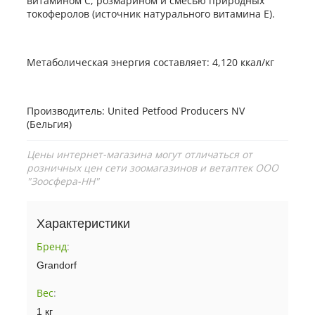
витамином С, розмарином и смесью природных
токоферолов (источник натурального витамина Е).
Метаболическая энергия составляет: 4,120 ккал/кг
Производитель: United Petfood Producers NV
(Бельгия)
Цены интернет-магазина могут отличаться от
розничных цен сети зоомагазинов и ветаптек ООО
"Зоосфера-НН"
Характеристики
Бренд
:
Grandorf
Вес
:
1 кг