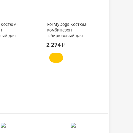
 Костюм-
ForMyDogs Костюм-
н
комбинезон
ный для
т.бирюзовый для
14
мальчиков №12
2 274
Р