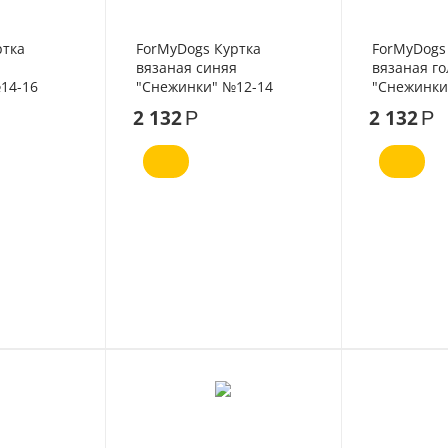
ртка
ForMyDogs Куртка
ForMyDogs
вязаная синяя
вязаная го
14-16
"Снежинки" №12-14
"Снежинки
2 132
2 132
Р
Р