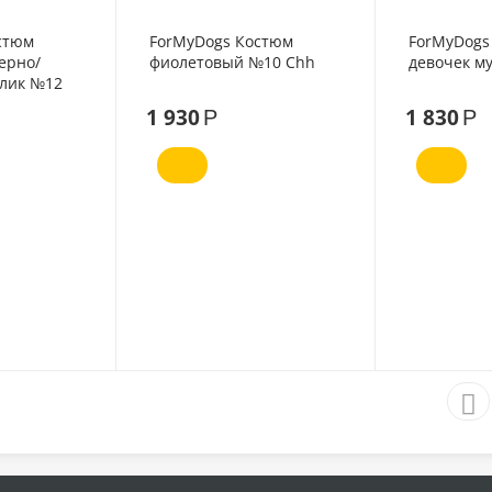
стюм
ForMyDogs Костюм
ForMyDogs 
ерно/
фиолетовый №10 Chh
девочек м
ллик №12
1 930
1 830
Р
Р