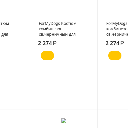
стюм-
ForMyDogs Костюм-
ForMyDogs
комбинезон
комбинезо
 для
св.черничный для
св.чернич
девочек №12
девочек №
2 274
2 274
Р
Р