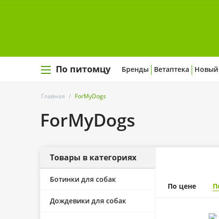
По питомцу
Бренды
Ветаптека
Новый
Главная
/
ForMyDogs
ForMyDogs
Товары в категориях
Ботинки для собак
По цене
П
Дождевики для собак