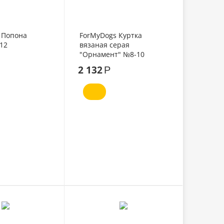
 Попона
ForMyDogs Куртка
12
вязаная серая
"Орнамент" №8-10
2 132
Р