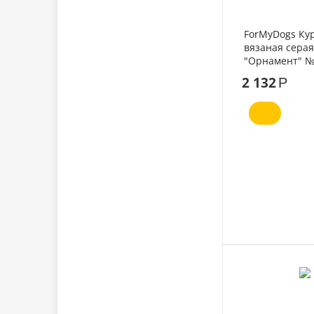
ForMyDogs Ку
вязаная серая
"Орнамент" №
2 132
Р