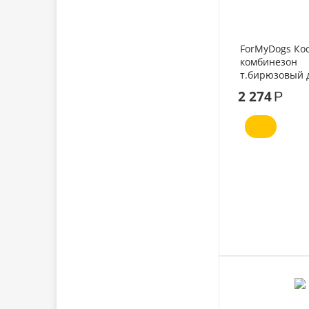
ForMyDogs Ко
комбинезон
т.бирюзовый 
мальчиков №
2 274
Р