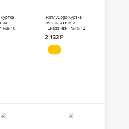
 Куртка
ForMyDogs Куртка
иняя
вязаная синяя
" №8-10
"Снежинки" №10-12
2 132
Р