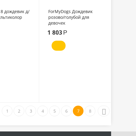
8 дождевик д/
ForMyDogs Дождевик
ультиколор
розово/голубой для
девочек
1 803
Р
1
2
3
4
5
6
7
8