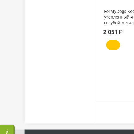
ForMyDogs Ко
утепленный ч
голубой мета
2 051
Р