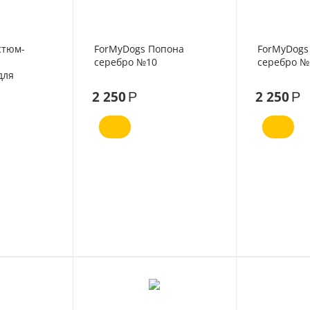
стюм-
ForMyDogs Попона
ForMyDogs
серебро №10
серебро №
для
14
2 250
2 250
Р
Р