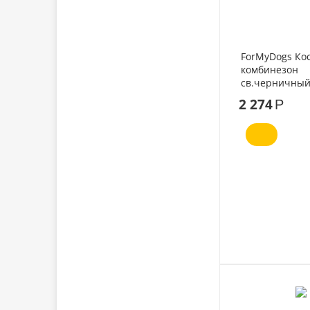
ForMyDogs Ко
комбинезон
св.черничный
девочек №10
2 274
Р