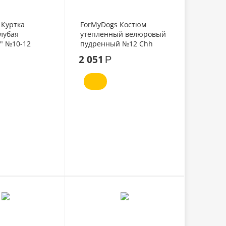
 Куртка
ForMyDogs Костюм
лубая
утепленный велюровый
" №10-12
пудренный №12 Chh
2 051
Р