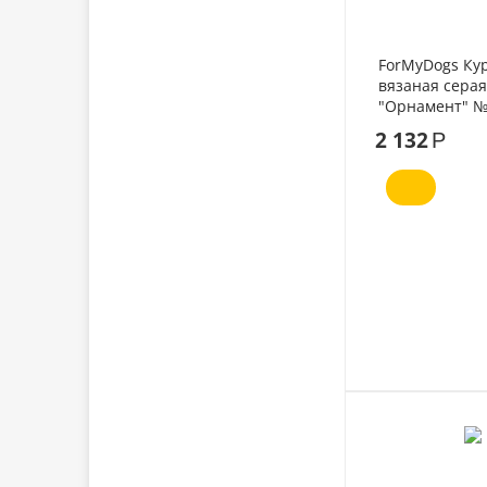
ForMyDogs Ку
вязаная серая
"Орнамент" №
2 132
Р