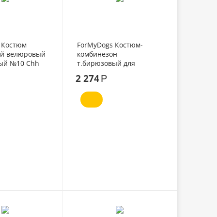
 Костюм
ForMyDogs Костюм-
й велюровый
комбинезон
ый №10 Chh
т.бирюзовый для
мальчиков №10
2 274
Р