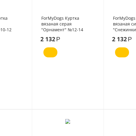
ртка
ForMyDogs Куртка
ForMyDogs
вязаная серая
вязаная с
10-12
"Орнамент" №12-14
"Снежинки
2 132
2 132
Р
Р