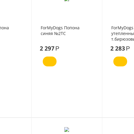
пона
ForMyDogs Попона
ForMyDogs
синяя №2ТC
утепленны
т.бирюзов
2 297
2 283
Р
Р