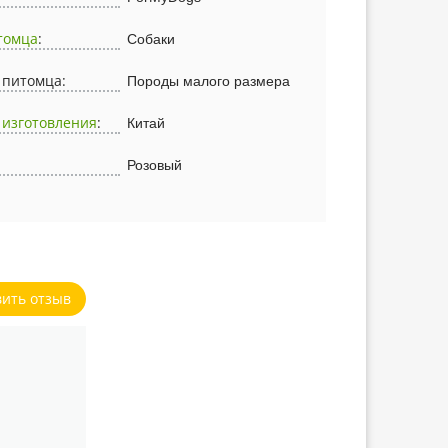
томца
:
Собаки
 питомца:
Породы малого размера
 изготовления
:
Китай
Розовый
вить отзыв