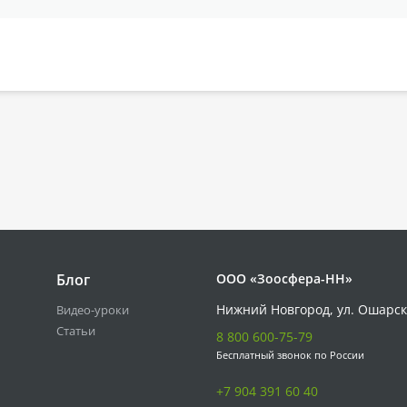
Блог
ООО «Зоосфера-НН»
Нижний Новгород, ул. Ошарск
Видео-уроки
Статьи
8 800 600-75-79
Бесплатный звонок по России
+7 904 391 60 40