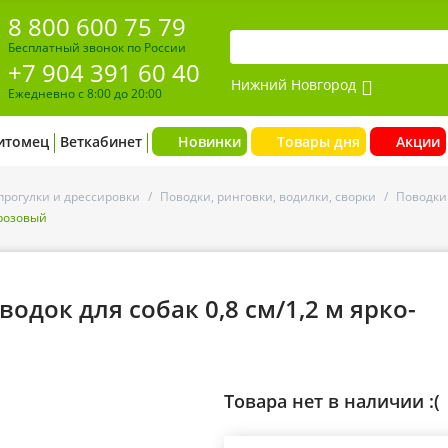
8 800 600 75 79
Бесплатный звонок по России
+7 904 391 60 40
Нижний Новгород
Ежедневно с 8:00 до 20:00
итомец
Веткабинет
Новинки
Товары дня
Акции
прогулки и дрессировки
/
Поводки, ринговки, водилки, сворки
/
Поводки
-розовый
одок для собак 0,8 см/1,2 м ярко-
Товара нет в наличии :(