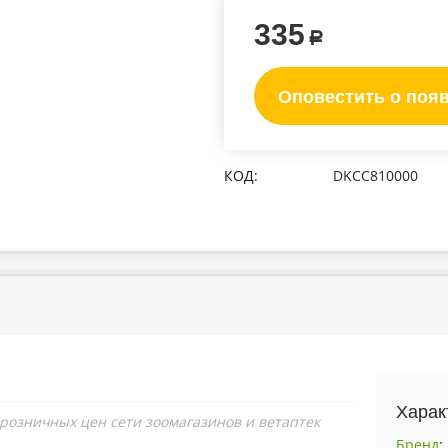
335
Р
Оповестить о поя
КОД:
DKCC810000
Харак
 розничных цен сети зоомагазинов и ветаптек
Бренд
: