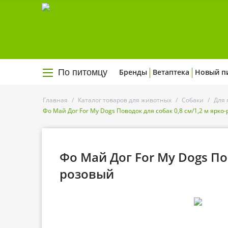
По питомцу
Бренды
Ветаптека
Новый п
Главная
/
Каталог товаров для животных
/
Собаки
/
Для 
Фо Май Дог For My Dogs Поводок для собак 0,8 см/1,2 м ярко
Фо Май Дог For My Dogs Пов
розовый