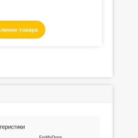
влении товара
теристики
ForMyDogs