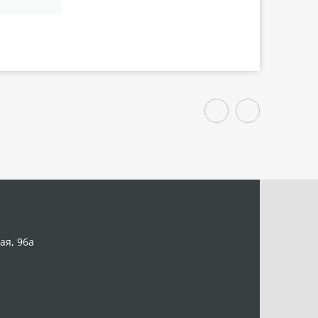
ая, 96а