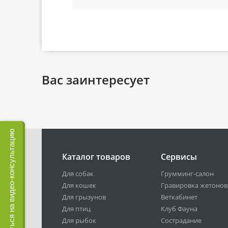
Вас заинтересует
Записаться на видео-консультацию
Каталог товаров
Сервисы
Для собак
Грумминг-салон
Для кошек
Гравировка жетонов
Для грызунов
Веткабинет
Для птиц
Клуб Фауна
Для рыбок
Сострадание