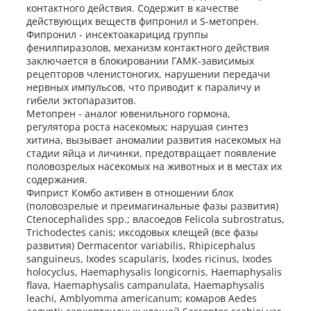
контактного действия. Содержит в качестве
действующих веществ фипронил и S-метопрен.
Фипронил - инсектоакарицид группы
фенилпиразолов, механизм контактного действия
заключается в блокировании ГАМК-зависимых
рецепторов членистоногих, нарушении передачи
нервных импульсов, что приводит к параличу и
гибели эктопаразитов.
Метопрен - аналог ювенильного гормона,
регулятора роста насекомых; нарушая синтез
хитина, вызывает аномалии развития насекомых на
стадии яйца и личинки, предотвращает появление
половозрелых насекомых на животных и в местах их
содержания.
Фиприст Комбо активен в отношении блох
(половозрелые и преимагинальные фазы развития)
Ctenocephalides spp.; власоедов Felicola subrostratus,
Trichodectes canis; иксодовых клещей (все фазы
развития) Dermacentor variabilis, Rhipicephalus
sanguineus, Ixodes scapularis, lxodes ricinus, Ixodes
holocyclus, Haemaphysalis longicornis, Haemaphysalis
flava, Haemaphysalis campanulata, Haemaphysalis
leachi, Amblyomma americanum; комаров Aedes