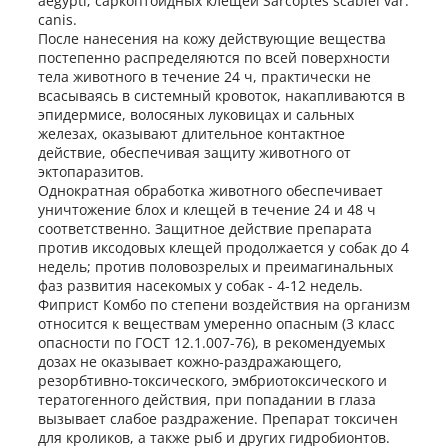
aegypti; саркоптоидных клещей Sarcoptes scabiei var.
canis.
После нанесения на кожу действующие вещества
постепенно распределяются по всей поверхности
тела животного в течение 24 ч, практически не
всасываясь в системный кровоток, накапливаются в
эпидермисе, волосяных луковицах и сальных
железах, оказывают длительное контактное
действие, обеспечивая защиту животного от
эктопаразитов.
Однократная обработка животного обеспечивает
уничтожение блох и клещей в течение 24 и 48 ч
соответственно. Защитное действие препарата
против иксодовых клещей продолжается у собак до 4
недель; против половозрелых и преимагинальных
фаз развития насекомых у собак - 4-12 недель.
Фиприст Комбо по степени воздействия на организм
относится к веществам умеренно опасным (3 класс
опасности по ГОСТ 12.1.007-76), в рекомендуемых
дозах не оказывает кожно-раздражающего,
резорбтивно-токсического, эмбриотоксического и
тератогенного действия, при попадании в глаза
вызывает слабое раздражение. Препарат токсичен
для кроликов, а также рыб и других гидробионтов.