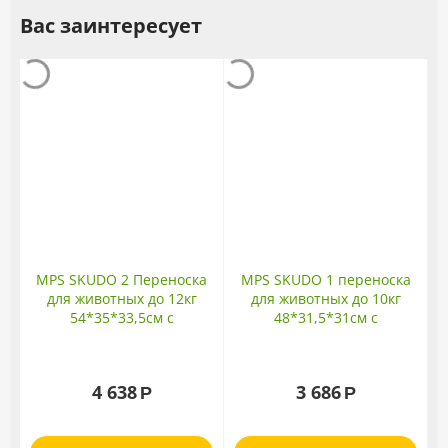
Вас заинтересует
MPS SKUDO 2 Переноска
MPS SKUDO 1 переноска
для животных до 12кг
для животных до 10кг
54*35*33,5см с
48*31,5*31см с
металлической дверцей с
металлической дверцей с
замком
замком
4 638
3 686
Р
Р