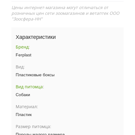
Цены интернет-магазина могут отличаться от
розничных цен сети зоомагазинов и ветаптек ООО
"Зоосфера-НН"
Характеристики
Бренд
:
Ferplast
Вид:
Пластиковые боксы
Вид питомца
:
Собаки
Материал:
Пластик
Размер питомца:
Породы малого размера