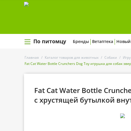
По питомцу
Бренды
Ветаптека
Новый
Главная
/
Каталог товаров для животных
/
Собаки
/
Игру
Fat Cat Water Bottle Crunchers Dog Toy игрушка для собак з
Fat Cat Water Bottle Crunc
с хрустящей бутылкой вну