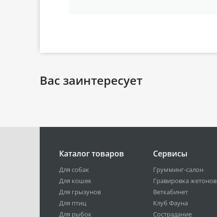
Вас заинтересует
Каталог товаров
Сервисы
Для собак
Грумминг-салон
Для кошек
Гравировка жетонов
Для грызунов
Веткабинет
Для птиц
Клуб Фауна
Для рыбок
Сострадание