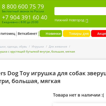
8 800 600 75 79
Бесплатный звонок по России
+7 904 391 60 40
Нижний Новгород
Ежедневно с 8:00 до 20:00
 питомец
Веткабинет
Новинки
Товары дня
Акци
шки, одежда, обувь
/
Игрушки
/
Для жевания
/
верушка с хрустящей бутылкой внутри, большая, мягкая
hers Dog Toy игрушка для собак звер
три, большая, мягкая
Товара нет в наличии :(