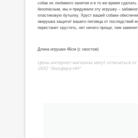
собак их любимого занятия и в то же время сделат
безопасным, мы и придумали эту игрушку – забавног
пластиковую бутылку. Хруст вашей собаке обеспечен
зверушка защитит вашего питомца от последствий же
перестанет хрустеть, нет ничего проще, чем заменит
Длина игрушки 46см (с хвостом)
Цены интернет-магазина могут отличаться от
ООО "Зоосфера-НН"