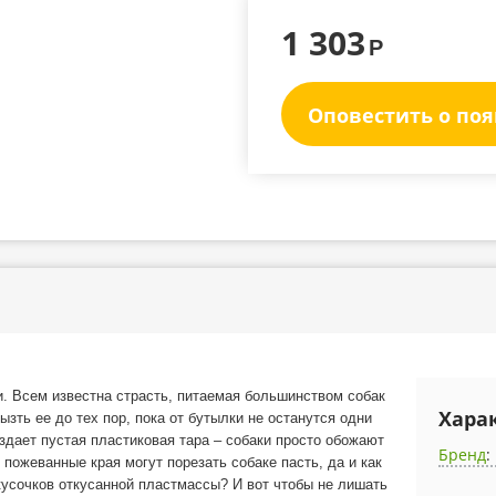
1 303
Р
Оповестить о по
и. Всем известна страсть, питаемая большинством собак
Хара
зть ее до тех пор, пока от бутылки не останутся одни
здает пустая пластиковая тара – собаки просто обожают
Бренд
:
 пожеванные края могут порезать собаке пасть, да и как
кусочков откусанной пластмассы? И вот чтобы не лишать