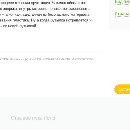
Вид пи
ь процесс жевания хрустящих бутылок абсолютно
о зверька, внутрь которого полагается засовывать
Страна
 – а мягкая, сделанная из безопасного материала
вания пластика. Ну а когда бутылка истреплется и
ь ее новой бутылкой.
 розничных цен сети зоомагазинов и ветаптек
Оста
Отзывов пока нет :(