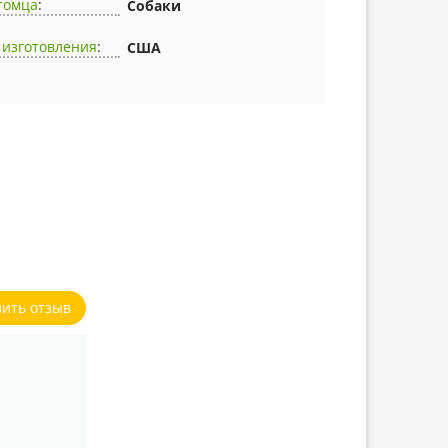
томца
:
Собаки
 изготовления
:
США
вить отзыв