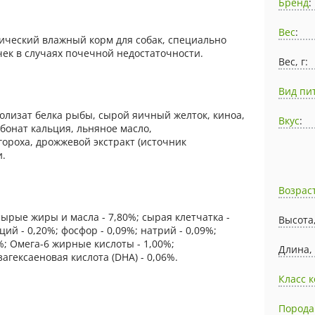
Бренд
:
Вес
:
тический влажный корм для собак, специально
ек в случаях почечной недостаточности.
Вес, г:
Вид пи
ролизат белка рыбы, сырой яичный желток, киноа,
Вкус
:
рбонат кальция, льняное масло,
гороха, дрожжевой экстракт (источник
и.
Возрас
сырые жиры и масла - 7,80%; сырая клетчатка -
Высота
ьций - 0,20%; фосфор - 0,09%; натрий - 0,09%;
%; Омега-6 жирные кислоты - 1,00%;
Длина,
загексаеновая кислота (DHA) - 0,06%.
Класс 
Порода