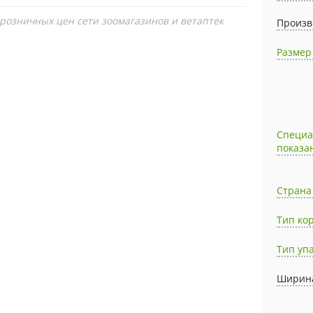
 розничных цен сети зоомагазинов и ветаптек
Произв
Размер
Специ
показа
Страна
Тип ко
Тип уп
Ширина