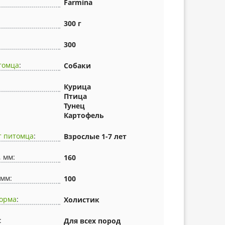
Farmina
300 г
300
томца
:
Собаки
Курица
Птица
Тунец
Картофель
т питомца
:
Взрослые 1-7 лет
, мм:
160
 мм:
100
корма
:
Холистик
:
Для всех пород