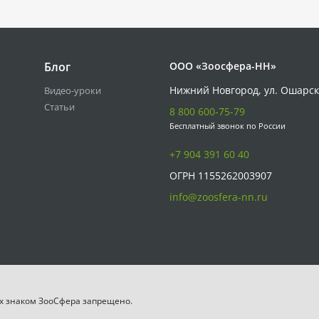
Блог
ООО «Зоосфера-НН»
Нижний Новгород, ул. Ошарск
Видео-уроки
Статьи
8 800 600-75-79
Бесплатный звонок по России
+7 904 391 60 40
ОГРН 1155262003907
info@zoosfera-nn.ru
х знаком ЗooСфера запрещено.