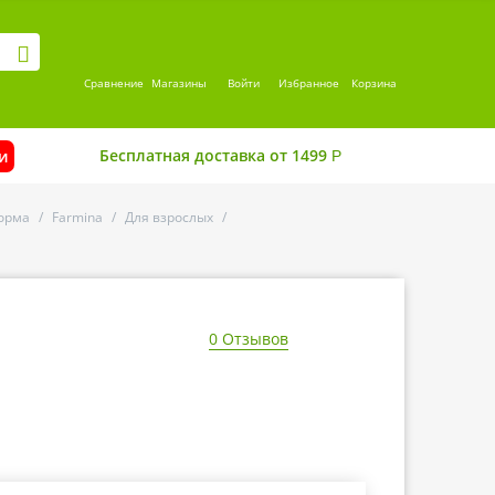
Сравнение
Магазины
Войти
Избранное
Корзина
Бесплатная доставка от 1499
и
Р
орма
/
Farmina
/
Для взрослых
/
0 Отзывов