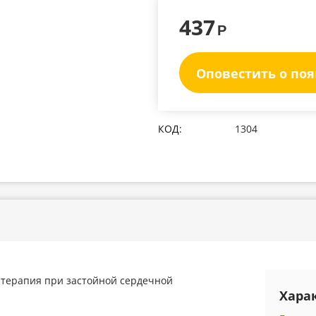
437
Р
Оповестить о по
КОД:
1304
 терапия при застойной сердечной
Хара