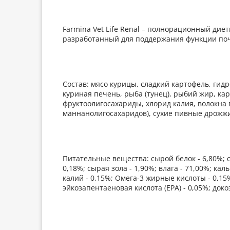
Farmina Vet Life Renal – полнорационный дие
разработанный для поддержания функции поч
Состав: мясо курицы, сладкий картофель, гид
куриная печень, рыба (тунец), рыбий жир, ка
фруктоолигосахариды, хлорид калия, волокна 
маннанолигосахаридов), сухие пивные дрожж
Питательные вещества: сырой белок - 6,80%; 
0,18%; сырая зола - 1,90%; влага - 71,00%; кал
калий - 0,15%; Омега-3 жирные кислоты - 0,15
эйкозапентаеновая кислота (EPA) - 0,05%; доко