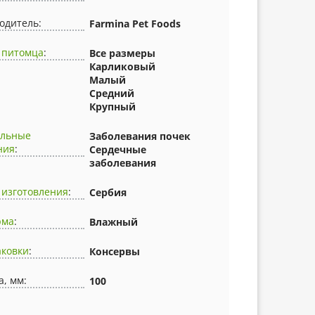
одитель:
Farmina Pet Foods
 питомца
:
Все размеры
Карликовый
Малый
Средний
Крупный
альные
Заболевания почек
ния
:
Сердечные
заболевания
 изготовления
:
Сербия
рма
:
Влажный
аковки
:
Консервы
, мм:
100