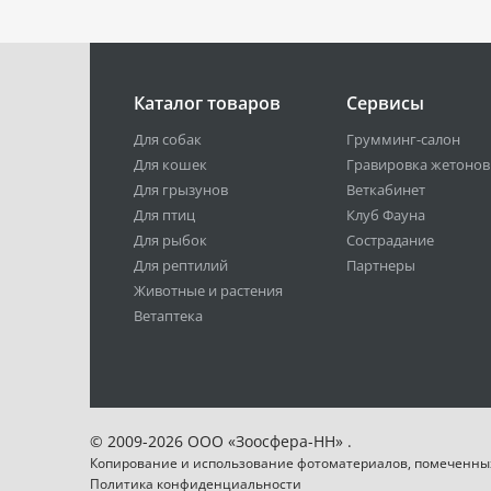
Каталог товаров
Сервисы
Для собак
Грумминг-салон
Для кошек
Гравировка жетонов
Для грызунов
Веткабинет
Для птиц
Клуб Фауна
Для рыбок
Сострадание
Для рептилий
Партнеры
Животные и растения
Ветаптека
© 2009-2026 ООО «Зоосфера-НН» .
Копирование и использование фотоматериалов, помеченны
Политика конфиденциальности