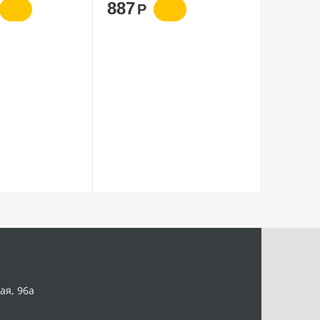
887
Р
ая, 96а