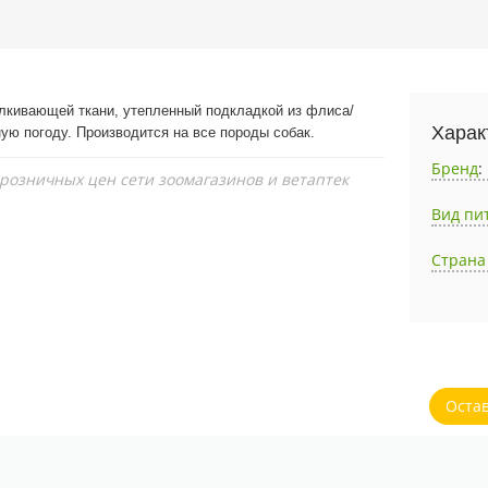
алкивающей ткани, утепленный подкладкой из флиса/
Харак
ую погоду. Производится на все породы собак.
Бренд
:
 розничных цен сети зоомагазинов и ветаптек
Вид пи
Страна
Оста