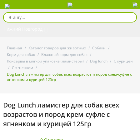
Нижний Новгород
Главная
/
Каталог товаров для животных
/
Собаки
/
Корм для собак
/
Влажный корм для собак
/
Консервы в мягкой упаковке (ламистеры)
/
Dog lunch
/
С курицей
/
С ягненком
/
Dog Lunch ламистер для собак всех возрастов и пород крем-суфле с
ягненком и курицей 125гр
Dog Lunch ламистер для собак всех
возрастов и пород крем-суфле с
ягненком и курицей 125гр
0 Отзывов