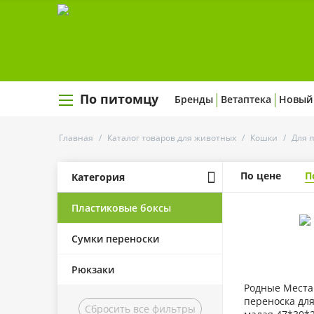
По питомцу
Бренды
Ветаптека
Новый
Главная
/
Каталог товаров для животных
/
Кошки
/
Для 
По цене
П
Категория
Пластиковые боксы
Сумки переноски
Рюкзаки
Родные Места
переноска дл
Сбросить все фильтры