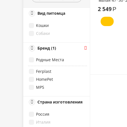
малая 47*30*
розовая
2 549
Р
Вид питомца
Кошки
Собаки
Бренд (1)
Родные Места
Ferplast
HomePet
MPS
Страна изготовления
Россия
Италия