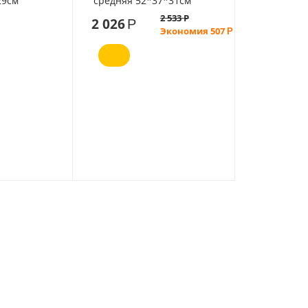
29см
средняя 52*37*31см
белая
2 533
Р
2 026
Р
Экономия
507
Р