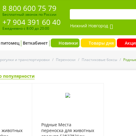
8 800 600 75 79
Бесплатный звонок по России
+7 904 391 60 40
Нижний Новгород
Ежедневно с 8:00 до 20:00
 питомец
Веткабинет
Новинки
Товары дня
Акци
прогулки и транспортировки
/
Переноски
/
Пластиковые боксы
/
Родные
о популярности
- 20%
Родные Места
я животных
переноска для животных