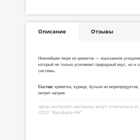
Описание
Отзывы
Нежнейшее пюре из креветок — изысканное угощени
который не только усиливает природный вкус, но и
системы.
Состав:
креветка, курица, бульон из морепродуктов,
нитрит натрия.
Цены интернет-магазина могут отличаться от
ООО "Зоосфера-НН"