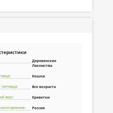
ктеристики
Деревенские
Лакомства
томца
:
Кошки
т питомца
:
Все возраста
ой вкус
:
Креветки
 изготовления
:
Россия