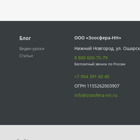
Блог
ООО «Зоосфера-НН»
Нижний Новгород, ул. Ошарск
Видео-уроки
Статьи
8 800 600-75-79
Бесплатный звонок по России
+7 904 391 60 40
ОГРН 1155262003907
info@zoosfera-nn.ru