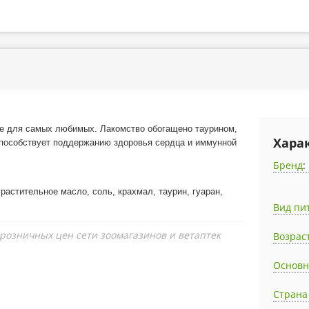
е для самых любимых. Лакомство обогащено таурином,
Хара
 способствует поддержанию здоровья сердца и иммунной
Бренд
:
 растительное масло, соль, крахмал, таурин, гуаран,
Вид пи
 розничных цен сети зоомагазинов и ветаптек
Возрас
Основн
Страна