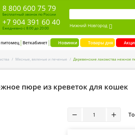
8 800 600 75 79
Бесплатный звонок по России
+7 904 391 60 40
Нижний Новгород
Ежедневно с 8:00 до 20:00
 питомец
Веткабинет
Новинки
Товары дня
Акци
мства
/
Мясные, вяленые и печеные
/
Деревенские лакомства нежное пю
жное пюре из креветок для кошек
−
+
То