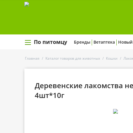
По питомцу
Бренды
Ветаптека
Новый
Главная
/
Каталог товаров для животных
/
Кошки
/
Лако
Деревенские лакомства не
4шт*10г