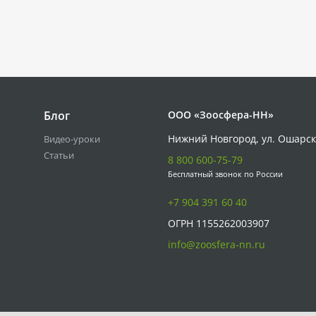
Блог
ООО «Зоосфера-НН»
Нижний Новгород, ул. Ошарск
Видео-уроки
Статьи
8 800 600-75-79
Бесплатный звонок по России
+7 904 391 60 40
ОГРН 1155262003907
info@zoosfera-nn.ru