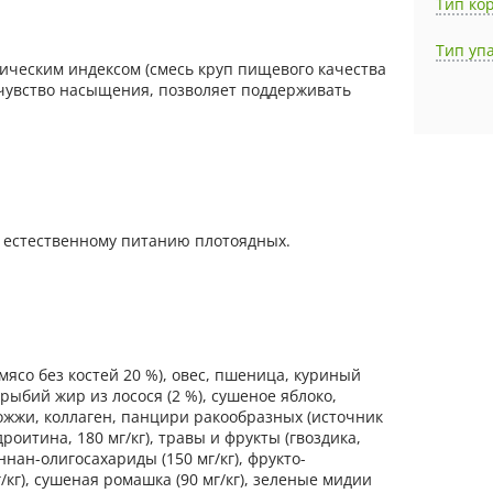
Тип ко
Тип уп
ическим индексом (смесь круп пищевого качества
т чувство насыщения, позволяет поддерживать
к естественному питанию плотоядных.
мясо без костей 20 %), овес, пшеница, куриный
рыбий жир из лосося (2 %), сушеное яблоко,
жжи, коллаген, панцири ракообразных (источник
роитина, 180 мг/кг), травы и фрукты (гвоздика,
ннан-олигосахариды (150 мг/кг), фрукто-
г/кг), сушеная ромашка (90 мг/кг), зеленые мидии