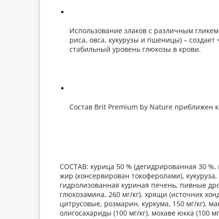
Использование злаков с различным гликем
риса, овса, кукурузы и пшеницы) – создае
стабильный уровень глюкозы в крови.
Состав Brit Premium by Nature приближен 
СОСТАВ: курица 50 % (дегидрированная 30 %, 
жир (консервирован токоферолами), кукуруза, 
гидролизованная куриная печень, пивные дро
глюкозамина, 260 мг/кг), хрящи (источник хонд
цитрусовые, розмарин, куркума, 150 мг/кг), ма
олигосахариды (100 мг/кг), мохаве юкка (100 м