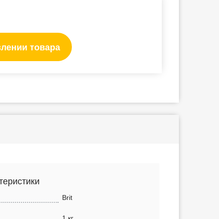
влении товара
теристики
Brit
1 кг