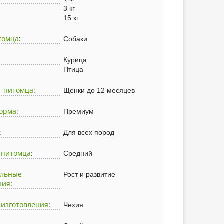
3 кг
15 кг
томца
:
Собаки
Курица
Птица
т питомца
:
Щенки до 12 месяцев
корма
:
Премиум
:
Для всех пород
 питомца
:
Средний
альные
Рост и развитие
ния
:
 изготовления
:
Чехия