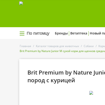
По питомцу
Бренды
Ветаптека
Новый п
Главная
/
Каталог товаров для животных
/
Собаки
/
Корм
Brit Premium by Nature Junior M сухой корм для щенков средн
Brit Premium by Nature Ju
пород с курицей