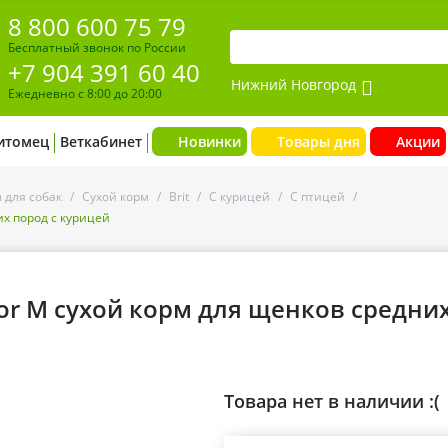
8 800 600 75 79
Бесплатный звонок по России
+7 904 391 60 40
Нижний Новгород
Ежедневно с 8:00 до 20:00
итомец
Веткабинет
Новинки
Товары дня
Акции
 для собак
/
Сухой корм
/
Brit
/
С курицей
/
С птицей
/
их пород с курицей
nior M сухой корм для щенков средни
Товара нет в наличии :(