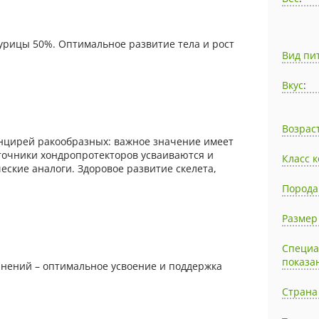
курицы 50%. Оптимальное развитие тела и рост
Вид пи
Вкус
:
Возрас
нцирей ракообразных: важное значение имеет
сточники хондропротекторов усваиваются и
Класс 
еские аналоги. Здоровое развитие скелета,
Порода
Размер
Специ
показа
нений – оптимальное усвоение и поддержка
Страна