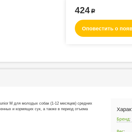
424
Р
Оповестить о поя
Junior M для молодых собак (1-12 месяцев) средних
Харак
менных и кормящих сук, а также в период отъема
Бренд
:
Вес
: