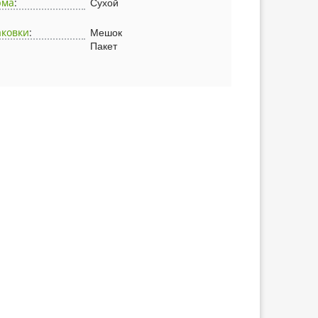
рма
:
Сухой
аковки
:
Мешок
Пакет