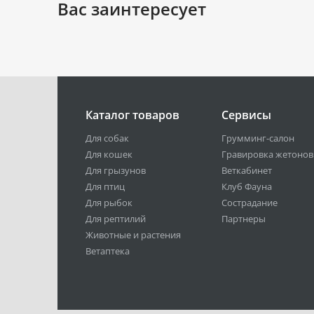
Вас заинтересует
Каталог товаров
Сервисы
Для собак
Грумминг-салон
Для кошек
Гравировка жетонов
Для грызунов
Веткабинет
Для птиц
Клуб Фауна
Для рыбок
Сострадание
Для рептилий
Партнеры
Животные и растения
Ветаптека