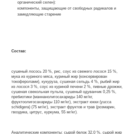
органический селен):
компоненты, защищающие от свободных радикалов и
замедляющие старение
Состав
:
сушеный лосось 20 %, рис, соус из свежего лосося 15 %,
мука из куриного мяса, куриный жир (консервирован
токоферолами), кукуруза, сушеная сельдь 4 %, рыбий жир
из лосося 3 %, соус из куриной печени 2 %, пивные дрожжи,
сушеная свекольная пульпа, сушеный одуванчик 0,25 %,
пребиотики (маннанолигосахариды 140 мг/кг,
фруктоолигосахариды 110 мг/кг), экстракт юкки (yucca
schidigera) (75 мг/кг), экстракт фруктов и трав (розмарин,
гвоздика, цитрус, куркума, 55 мг/кг).
Аналитические компоненты:
cырой белок 32,0 %, сырой жир