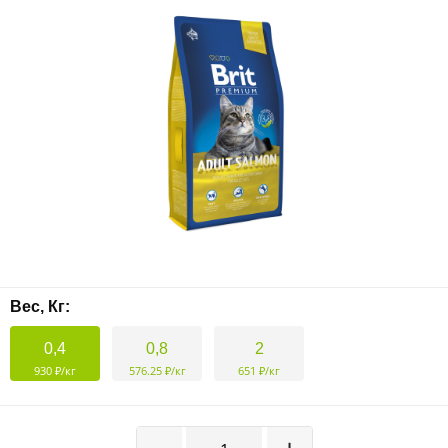
Вес, Кг:
0,4
0,8
2
930 ₽/кг
576.25 ₽/кг
651 ₽/кг