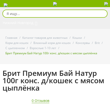
Нижний Новгород
Главная
/
Каталог товаров для животных
/
Кошки
/
Корм для кошек
/
Влажный корм для кошек
/
Консервы
/
Brit
/
С цыпленком
/
Взрослые 1-10 лет
/
Брит Премиум Бай Натур 100г конс. д/кошек с мясом цыплёнка
Брит Премиум Бай Натур
100г конс. д/кошек с мясом
цыплёнка
0 Отзывов