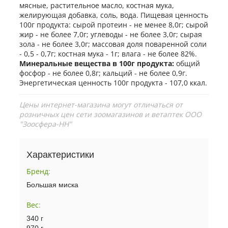
мясные, растительное масло, костная мука,
желирующая добавка, соль, вода. Пищевая ценность
100г продукта: сырой протеин - не менее 8,0г; сырой
жир - не более 7,0г; углеводы - не более 3,0г; сырая
зола - не более 3,0г; массовая доля поваренной соли
- 0,5 - 0,7г; костная мука - 1г; влага - не более 82%.
Минеральные вещества в 100г продукта:
общий
фосфор - не более 0,8г; кальций - не более 0,9г.
Энергетическая ценность 100г продукта - 107,0 ккал.
Цены интернет-магазина могут отличаться от
розничных цен сети зоомагазинов и ветаптек ООО
"Зоосфера-НН"
Характеристики
Бренд
:
Большая миска
Вес
:
340 г