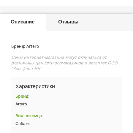
Описание
Отзывы
Бренд: Artero
Цены интернет-магазина могут отличаться от
розничных цен сети зоомагазинов и ветаптек ООО
"Зоосфера-НН"
Характеристики
Бренд
:
Artero
Вид питомца
:
Собаки