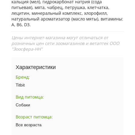
кальция (мел), гидрокарбонат натрия (сода
питьевая), мята, чабрец, петрушка, клетчатка,
лецитин, минеральный комплекс, хлорофилл,
натуральный ароматизатор (масло мяты), витамины:
А, В6, D3.
Цены интернет-магазина могут отличаться от
розничных цен сети зоомагазинов и ветаптек ООО
"Зоосфера-НН"
Характеристики
Бренд
:
Titbit
Вид питомца
:
Собаки
Возраст питомца
:
Все возраста