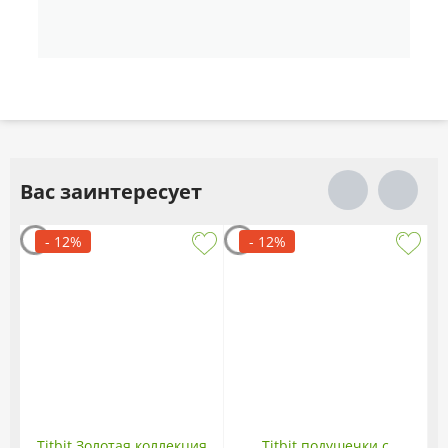
Вас заинтересует
- 12%
- 12%
Titbit Золотая коллекция
Titbit подушечки с