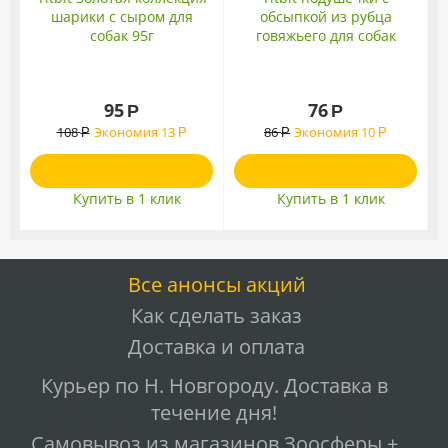
шарики с сыром для
обсыпкой из рубца
собак 95г
говяжьего для собак
золотая коллекция 80г
95
76
Р
Р
108
Экономия
13
86
Экономия
10
Р
Р
Р
Р
Купить в 1 клик
Купить в 1 клик
Все анонсы акций
Как сделать заказ
Доставка и оплата
Курьер по Н. Новгороду. Доставка в
течение дня!
Самовывоз из магазинов Зоосферы +