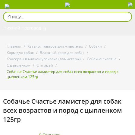
Нижний Новгород
Главная
/
Каталог товаров для животных
/
Собаки
/
Корм для собак
/
Влажный корм для собак
/
Консервы в мягкой упаковке (ламистеры)
/
Собачье счастье
/
С цыпленком
/
С птицей
/
Собачье Счастье ламистер для собак всех возрастов и пород с
цыпленком 125гр
Собачье Счастье ламистер для собак
всех возрастов и пород с цыпленком
125гр
0 Отзывов