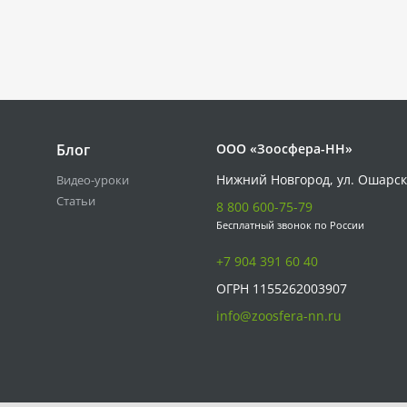
Блог
ООО «Зоосфера-НН»
Нижний Новгород, ул. Ошарск
Видео-уроки
Статьи
8 800 600-75-79
Бесплатный звонок по России
+7 904 391 60 40
ОГРН 1155262003907
info@zoosfera-nn.ru