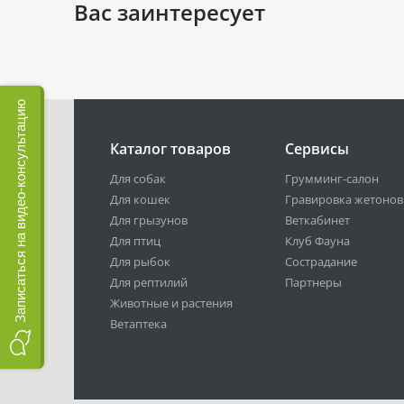
Вас заинтересует
Записаться на видео-консультацию
Каталог товаров
Сервисы
Для собак
Грумминг-салон
Для кошек
Гравировка жетонов
Для грызунов
Веткабинет
Для птиц
Клуб Фауна
Для рыбок
Сострадание
Для рептилий
Партнеры
Животные и растения
Ветаптека