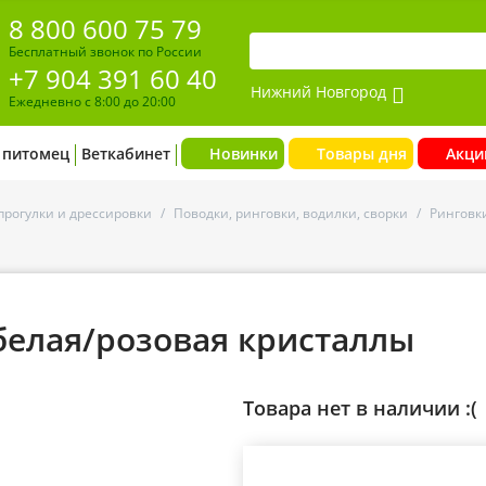
8 800 600 75 79
Бесплатный звонок по России
+7 904 391 60 40
Нижний Новгород
Ежедневно с 8:00 до 20:00
 питомец
Веткабинет
Новинки
Товары дня
Акци
прогулки и дрессировки
/
Поводки, ринговки, водилки, сворки
/
Ринговк
белая/розовая кристаллы
Товара нет в наличии :(