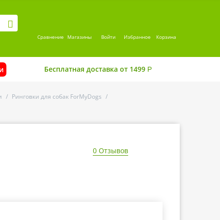
Сравнение
Магазины
Войти
Избранное
Корзина
Бесплатная доставка от 1499
и
Р
и
/
Ринговки для собак ForMyDogs
/
0 Отзывов