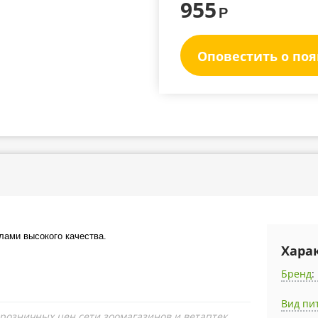
955
Р
Оповестить о по
лами высокого качества.
Хара
Бренд
:
Вид пи
 розничных цен сети зоомагазинов и ветаптек