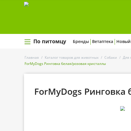
По питомцу
Бренды
Ветаптека
Новый
Главная
/
Каталог товаров для животных
/
Собаки
/
Для 
ForMyDogs Ринговка белая/розовая кристаллы
ForMyDogs Ринговка 