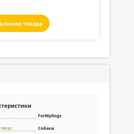
явлении товара
ктеристики
ForMyDogs
томца
:
Собаки