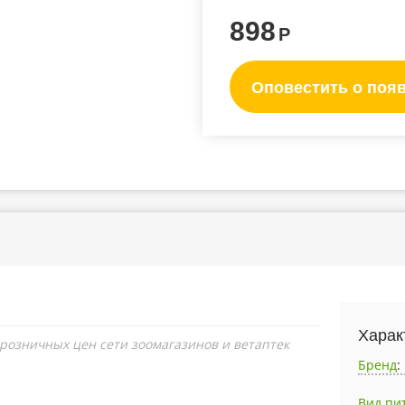
898
Р
Оповестить о поя
Харак
 розничных цен сети зоомагазинов и ветаптек
Бренд
:
Вид пи