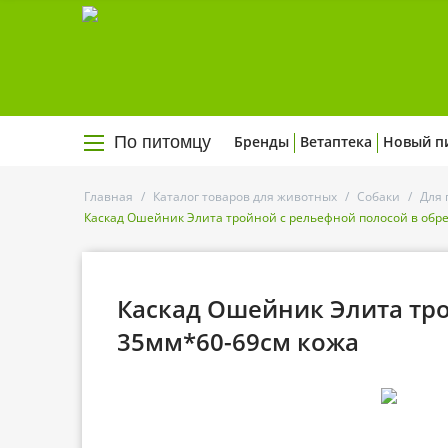
По питомцу
Бренды
Ветаптека
Новый п
Главная
/
Каталог товаров для животных
/
Собаки
/
Для 
Каскад Ошейник Элита тройной с рельефной полосой в обр
Каскад Ошейник Элита тро
35мм*60-69см кожа