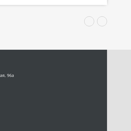
ая, 96а