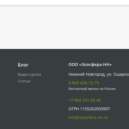
Блог
ООО «Зоосфера-НН»
Нижний Новгород, ул. Ошарск
Видео-уроки
Статьи
8 800 600-75-79
Бесплатный звонок по России
+7 904 391 60 40
ОГРН 1155262003907
info@zoosfera-nn.ru