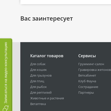
Вас заинтересует
Записаться на видео-консультацию
Каталог товаров
Сервисы
Для собак
Грумминг-салон
Для кошек
Гравировка жетонов
Для грызунов
Веткабинет
Для птиц
Клуб Фауна
Для рыбок
Сострадание
Для рептилий
Партнеры
Животные и растения
Ветаптека