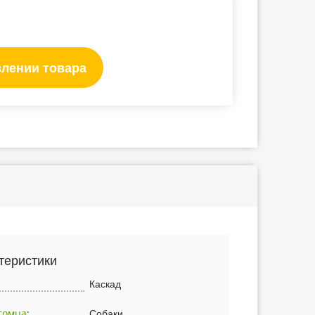
влении товара
теристики
Каскад
томца
:
Собаки