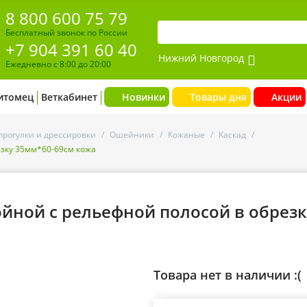
8 800 600 75 79
Бесплатный звонок по России
+7 904 391 60 40
Нижний Новгород
Ежедневно с 8:00 до 20:00
итомец
Веткабинет
Новинки
Товары дня
Акции
прогулки и дрессировки
/
Ошейники
/
Кожаные
/
Каскад
/
езку 35мм*60-69см кожа
йной с рельефной полосой в обрезк
Товара нет в наличии :(