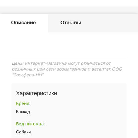
Описание
Отзывы
Цены интернет-магазина могут отличаться от
розничных цен сети зоомагазинов и ветаптек ООО
"Зоосфера-НН"
Характеристики
Бренд
:
Каскад
Вид питомца
:
Собаки