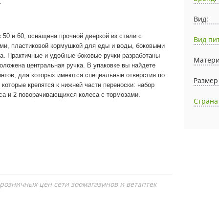
.
Вид:
c 50 и 60, оснащена прочной дверкой из стали с
Вид пи
ми, пластиковой кормушкой для еды и воды, боковыми
а. Практичные и удобные боковые ручки разработаны
Матери
оложена центральная ручка. В упаковке вы найдете
интов, для которых имеются специальные отверстия по
Размер
которые крепятся к нижней части переноски: набор
са и 2 поворачивающихся колеса с тормозами.
Страна
 розничных цен сети зоомагазинов и ветаптек