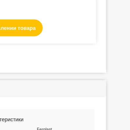
влении товара
теристики
Ferplast