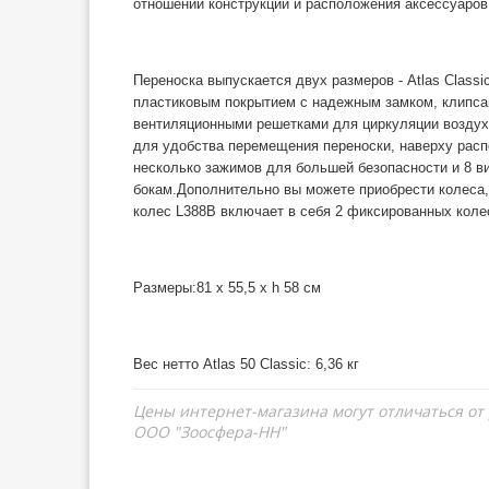
отношении конструкции и расположения аксессуаров
Переноска выпускается двух размеров - Atlas Classi
пластиковым покрытием с надежным замком, клипса
вентиляционными решетками для циркуляции воздух
для удобства перемещения переноски, наверху расп
несколько зажимов для большей безопасности и 8 в
бокам.Дополнительно вы можете приобрести колеса, 
колес L388B включает в себя 2 фиксированных коле
Размеры
:81 x 55,5 x h 58 см
Вес нетто Atlas 50 Classic: 6,36 кг
Цены интернет-магазина могут отличаться от
ООО "Зоосфера-НН"