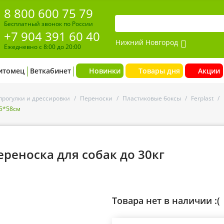
8 800 600 75 79
Бесплатный звонок по России
+7 904 391 60 40
Нижний Новгород
Ежедневно с 8:00 до 20:00
итомец
Веткабинет
Новинки
Товары дня
Акции
прогулки и дрессировки
/
Переноски
/
Пластиковые боксы
/
Ferplast
/
,5*58см
переноска для собак до 30кг
Товара нет в наличии :(