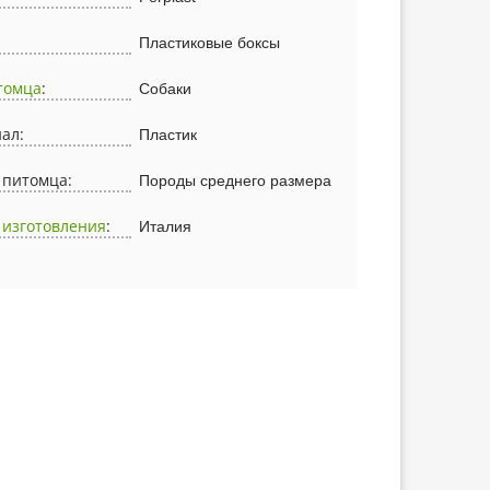
Пластиковые боксы
томца
:
Собаки
ал:
Пластик
 питомца:
Породы среднего размера
 изготовления
:
Италия