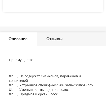
Описание
Отзывы
Преимущества:
&bull; Не содержат силиконов, парабенов и
красителей
&bull; Уcтpaняют cпeцифичecкий зaпax живoтнoгo
&bull; Уменьшают выпадение волос
&bull; Придают шерсти блеск