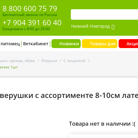
8 800 600 75 79
Бесплатный звонок по России
+7 904 391 60 40
Нижний Новгород
Ежедневно с 8:00 до 20:00
 питомец
Веткабинет
Новинки
Товары дня
Акци
шки, одежда, обувь
/
Игрушки
/
С пищалкой
/
атекс 1шт
зверушки с ассортименте 8-10см лат
Товара нет в наличии :(