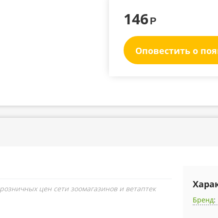
146
Р
Оповестить о по
Хара
 розничных цен сети зоомагазинов и ветаптек
Бренд
: