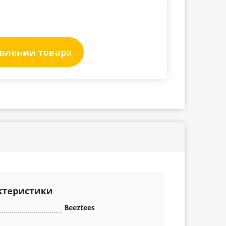
явлении товара
ктеристики
Beeztees