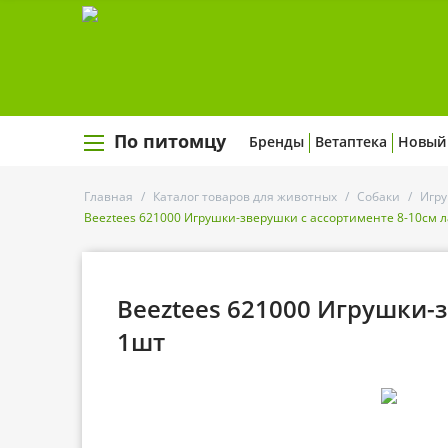
По питомцу
Бренды
Ветаптека
Новый
Главная
/
Каталог товаров для животных
/
Собаки
/
Игру
Beeztees 621000 Игрушки-зверушки с ассортименте 8-10см л
Beeztees 621000 Игрушки-
1шт