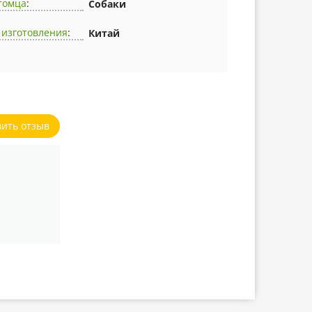
томца
:
Собаки
 изготовления
:
Китай
вить отзыв