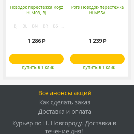
Поводок перестежка Rogz
Рогз Поводок-перестежка
HLM03, BJ
HLM55A
BJ
BL
BN
BR
BS
BU
BV
BW
BX
CA
1 286
1 239
Р
Р
W
Купить в 1 клик
Купить в 1 клик
Все анонсы акций
Как сделать заказ
Доставка и оплата
Курьер по Н. Новгороду. Доставка в
течение дня!